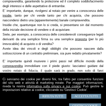
compravendita, garantendo la protezione ed il completo soddisfacimento
degli interessi e delle aspettative di entrambe.
E’ importante, dunque, rivolgersi al notaio per venire a conoscenza delle
insidie
, tanto per chi vende tanto per chi acquista, che possono
nascondersi dietro una (apparentemente) banale compravendita.
Insidie che, quantunque non lo si creda, si presentano sin dal momento
della iniziale decisione di vendere o di acquistare.
Siete, per esempio, a conoscenza delle considerevoli conseguenze legali
derivanti da una semplice firma su una semplice
proposta
(per lo più
irrevocabile) di acquisto o di vendita?
Avete idea dei vincoli e degli obblighi che possono nascere dalla
sottoscrizione di un contratto preliminare, sia pure redatto privatamente?
E’ importante quindi muovere i primi passi nel difficile mondo della
compravendita
immobiliare con il piede giusto: lasciatevi guidare dal
vostro notaio di fiducia, il quale sarà in grado, non solo di farvi
raggiungere con soddisfazione e sicurezza il vostro obiettivo, ma vi
Ci serviamo dei cookie per diversi fini, tra l'altro per consentire funzioni
consiglierà anche le migliori soluzioni sotto il
profilo fiscale
.
del sito web e attività di marketing mirate. Per maggiori informazioni,
riveda la nostra
informativa sulla privacy e sui cookie
. Può gestire le
tratto da www.notariato.it
impostazioni relative ai cookie, cliccando su 'Gestisci Cookie'.
RIFIUTA TUTTI
ACCETTA TUTTI
GESTISCI COOKIE