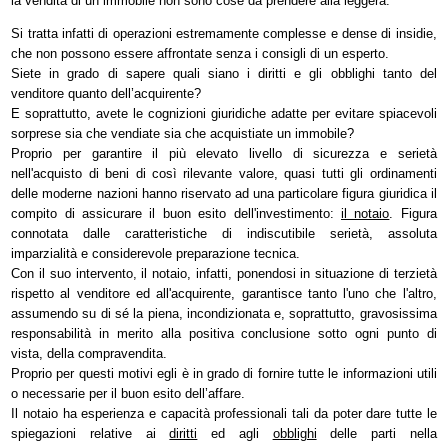
la vendita di un immobile non sono cose da prendere alla leggera.
Si tratta infatti di operazioni estremamente complesse e dense di insidie,
che non possono essere affrontate senza i consigli di un esperto.
Siete in grado di sapere quali siano i diritti e gli obblighi tanto del
venditore quanto dell’acquirente?
E soprattutto, avete le cognizioni giuridiche adatte per evitare spiacevoli
sorprese sia che vendiate sia che acquistiate un immobile?
Proprio per garantire il più elevato livello di sicurezza e serietà
nell'acquisto di beni di così rilevante valore, quasi tutti gli ordinamenti
delle moderne nazioni hanno riservato ad una particolare figura giuridica il
compito di assicurare il buon esito dell'investimento:
il notaio
. Figura
connotata dalle caratteristiche di indiscutibile serietà, assoluta
imparzialità e considerevole preparazione tecnica.
Con il suo intervento, il notaio, infatti, ponendosi in situazione di terzietà
rispetto al venditore ed all'acquirente, garantisce tanto l'uno che l'altro,
assumendo su di sé la piena, incondizionata e, soprattutto, gravosissima
responsabilità in merito alla positiva conclusione sotto ogni punto di
vista, della compravendita.
Proprio per questi motivi egli è in grado di fornire tutte le informazioni utili
o necessarie per il buon esito dell’affare.
Il notaio ha esperienza e capacità professionali tali da poter dare tutte le
spiegazioni relative ai
diritti
ed agli
obblighi
delle parti nella